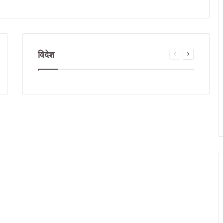
विदेश
Previous
Next
e
page
page