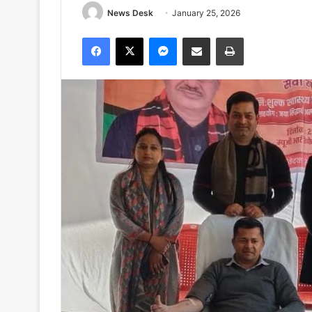
News Desk
January 25, 2026
Facebook
X
Messenger
Share via Email
Print