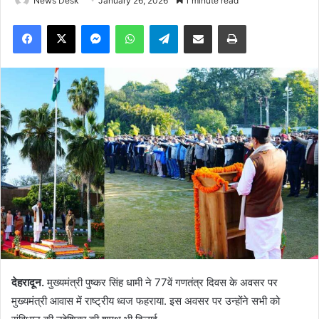
News Desk
January 26, 2026
1 minute read
Facebook
X
Messenger
WhatsApp
Telegram
Share via Email
Print
देहरादून.
मुख्यमंत्री पुष्कर सिंह धामी ने 77वें गणतंत्र दिवस के अवसर पर
मुख्यमंत्री आवास में राष्ट्रीय ध्वज फहराया. इस अवसर पर उन्होंने सभी को