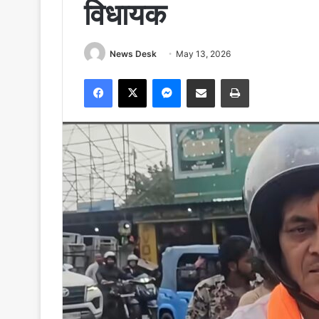
विधायक
News Desk
May 13, 2026
Facebook
X
Messenger
Share via Email
Print