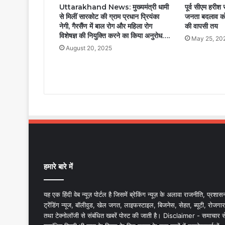
पूर्व सीएम हरीश 
Uttarakhand News: मुख्यमंत्री धामी
जनता बदलाव को 
से मिलीं सारकोट की ग्राम प्रधान प्रियंका
की वापसी तय
नेगी, गैरसैंण में बाल रोग और महिला रोग
विशेषज्ञ की नियुक्ति करने का किया अनुरोध….
May 25, 20
August 20, 2025
हमारे बारे में
यह एक हिंदी वेब न्यूज़ पोर्टल है जिसमें ब्रेकिंग न्यूज़ के अलावा राजनीति, प्रशास
ट्रेंडिंग न्यूज, बॉलीवुड, खेल जगत, लाइफस्टाइल, बिजनेस, सेहत, ब्यूटी, रोजगार
तथा टेक्नोलॉजी से संबंधित खबरें पोस्ट की जाती है। Disclaimer - समाचार स