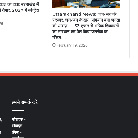
रावत का दावा: उत्तराखंड में
तैयार, 2027 में कांग्रेस
Uttarakhand News: ‘जन-जन की
सरकार, जन-जन के द्वार’ अभियान बना जनता
26
की आवाज़ — 33 हजार से अधिक शिकायतों
का समाधान कर पेश किया जनसेवा का
मॉडल…..
February 19, 2026
हमसे सम्पर्क करें
न,
संपादक -
मोबाइल -
े
ईमेल -