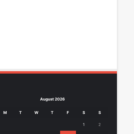
August 2026
M
T
W
T
F
S
S
1
2