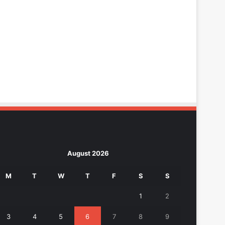
August 2026
M
T
W
T
F
S
S
1
2
3
4
5
6
7
8
9