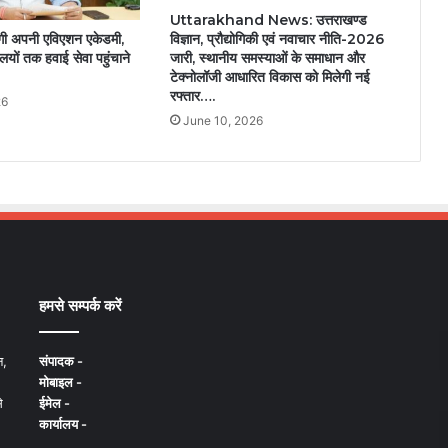
Uttarakhand News: उत्तराखण्ड
विज्ञान, प्रौद्योगिकी एवं नवाचार नीति-2026
ोगी अपनी एविएशन एकेडमी,
जारी, स्थानीय समस्याओं के समाधान और
लयों तक हवाई सेवा पहुंचाने
टेक्नोलॉजी आधारित विकास को मिलेगी नई
रफ्तार….
26
June 10, 2026
हमसे सम्पर्क करें
न,
संपादक -
मोबाइल -
े
ईमेल -
कार्यालय -