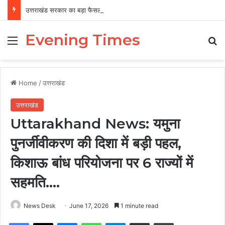
उत्तराखंड सरकार का बड़ा फैसला, पुरुषों व महिलाओं को अब समान काम के लिए समान वेतन
Evening Times
Menu
Se
Home
/
उत्तराखंड
उत्तराखंड
Uttarakhand News: यमुना
पुनर्जीवीकरण की दिशा में बड़ी पहल,
किशाऊ बांध परियोजना पर 6 राज्यों में
सहमति….
News Desk
June 17, 2026
1 minute read
Facebook
X
Messenger
WhatsApp
Telegram
Share via Email
Print