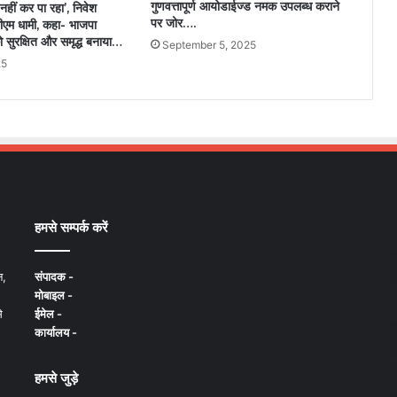
गुणवत्तापूर्ण आयोडाईज्ड नमक उपलब्ध कराने
नहीं कर पा रहा’, निवेश
पर जोर….
सीएम धामी, कहा- भाजपा
 सुरक्षित और समृद्ध बनाया…
September 5, 2025
25
हमसे सम्पर्क करें
न,
संपादक -
मोबाइल -
े
ईमेल -
कार्यालय -
हमसे जुड़े