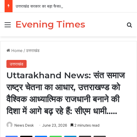
उत्तराखंड सरकार का बड़ा फैसला, पुरुषों व महिलाओं को अब समान काम के लिए समान वेतन
Evening Times
Menu
Se
Home
/
उत्तराखंड
उत्तराखंड
Uttarakhand News: संत समाज
राष्ट्र चेतना का आधार, उत्तराखण्ड को
वैश्विक आध्यात्मिक राजधानी बनाने की
दिशा में आगे बढ़ रहे हैं: सीएम धामी…..
News Desk
June 23, 2026
2 minutes read
Facebook
X
Messenger
WhatsApp
Telegram
Share via Email
Print