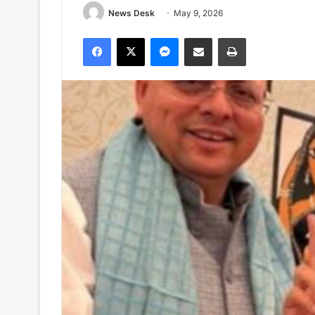
News Desk
May 9, 2026
Facebook
X
Messenger
Share via Email
Print