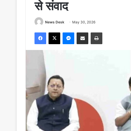
से संवाद
News Desk
May 30, 2026
Facebook
X
Messenger
Share via Email
Print