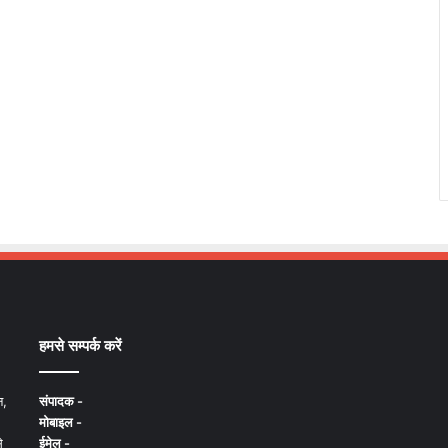
हमसे सम्पर्क करें
न,
संपादक -
मोबाइल -
े
ईमेल -